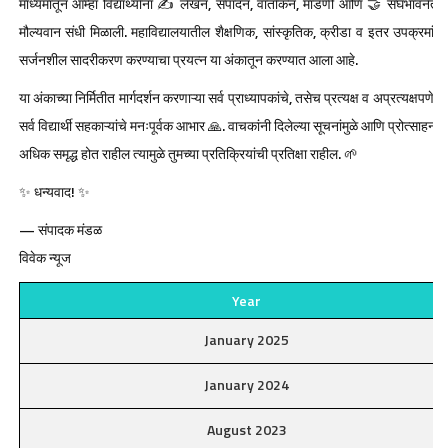
माध्यमातून आम्हा विद्यार्थ्यांना ✍️ लेखन, संपादन, वार्तांकन, मांडणी आणि 🤝 संघभावनेत
मौल्यवान संधी मिळाली. महाविद्यालयातील शैक्षणिक, सांस्कृतिक, क्रीडा व इतर उपक्रमांचे 
सर्जनशील सादरीकरण करण्याचा प्रयत्न या अंकातून करण्यात आला आहे.
या अंकाच्या निर्मितीत मार्गदर्शन करणाऱ्या सर्व प्राध्यापकांचे, तसेच प्रत्यक्ष व अप्रत्यक्षपणे 
सर्व विद्यार्थी सहकाऱ्यांचे मनःपूर्वक आभार 🙏. वाचकांनी दिलेल्या सूचनांमुळे आणि प्रोत्साहनाम
अधिक समृद्ध होत राहील त्यामुळे तुमच्या प्रतिक्रियांची प्रतिक्षा राहील. 🌱
✨ धन्यवाद! ✨
— संपादक मंडळ
विवेक न्यूज
Year
January 2025
January 2024
August 2023