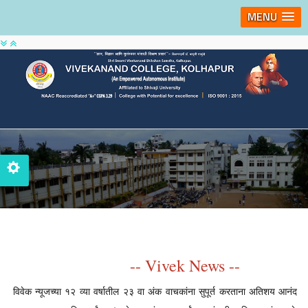
MENU
-- Vivek News --
विवेक न्यूजच्या १२ व्या वर्षातील २३ वा अंक वाचकांना सुपूर्त करताना अतिशय आनंद 